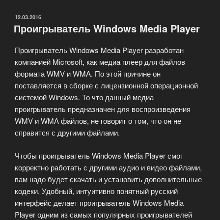
или
другие
ОПУБЛИКОВАНО
12.03.2016
Проигрыватель Windows Media Player
форматы
сжатия.»
Проигрыватель Windows Media Player разработан
компанией Microsoft, как медиа плеер для файлов
формата WMV и WMА. По этой причине он
поставляется в сборке с лицензионной операционной
системой Windows. То что данный медиа
проигрыватель предназначен для воспроизведения
WMV и WMА файлов, не говорит о том, что он не
справится с другими файлами.
Чтобы проигрыватель Windows Media Player смог
корректно работать с другими аудио и видео файлами,
вам надо будет скачать и установить дополнительные
кодеки. Удобный, интуитивно понятный русский
интерфейс делает проигрыватель Windows Media
Player одним из самых популярных проигрывателей