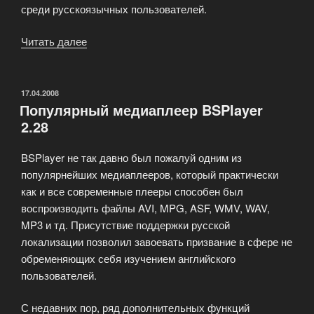
среди русскоязычных пользователей.
Читать далее
«Проигрыватель
Windows
Media
Player»
ОПУБЛИКОВАНО
17.04.2008
Популярный медиаплеер BSPlayer
2.28
BSPlayer не так давно был пожалуй одним из
популярнейших медиаплееров, который практически
как и все современные плееры способен был
воспроизводить файлы AVI, MPG, ASF, WMV, WAV,
MP3 и тд. Присутствие поддержки русской
локализации позволил завоевать призвание в сфере не
обременяющих себя изучением английского
пользователей.
С недавних пор, ряд дополнительных функций