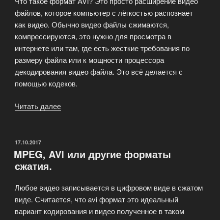
Что такое формат AVI? Это просто расширение видео
файлов, которое компьютер с лёгкостью распознает
как видео. Обычно видео файлы сжимаются,
компрессируются, это нужно для просмотра в
интернете или там, где есть жесткие требования по
размеру файла или к мощности процессора
декодирования видео файла. Это всё делается с
помощью кодеков.
Читать далее
«AVIconverter
3.0
для
сжатия
ОПУБЛИКОВАНО
17.10.2017
MPEG, AVI или другие форматы
видео
сжатия.
под
плеер
Любое видео записывается в цифровом виде в сжатом
MP4
виде. Считается, что avi формат это идеальный
и
вариант кодирования и видео полученное в таком
MP3»