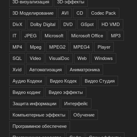
3D-визуализация
3D-эффекты
3D Моделирование
AVI
CD
Codec Pack
DivX
Dolby Digital
DVD
GSpot
HD VMD
IT
JPEG
Microsoft
Microsoft Office
MP3
MP4
Mpeg
MPEG2
MPEG4
Player
SQL
Video
VisualDoc
Web
Windows
Xvid
Автоматизация
Аниматроника
Аудио Кодеки
Видео Кодек
Видео Студия
Видео кодинг
Видео эффекты
Защита информации
Интерфейс
Компьютерные эффекты
Обучение
Программное обеспечене