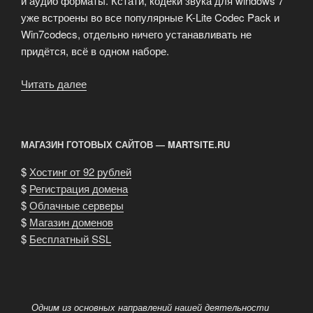
и аудио форматы. Кстати, кодеки звука для windows 7
уже встроены во все популярные K-Lite Codec Pack и
Win7codecs, отдельно ничего устанавливать не
придётся, всё в одном наборе.
Читать далее
«Видео
кодеки
для
Windows
МАГАЗИН ГОТОВЫХ САЙТОВ — MARTSITE.RU
7»
$
Хостинг от 92 рублей
$
Регистрация домена
$
Облачные серверы
$
Магазин доменов
$
Бесплатный SSL
Одним из основных направлений нашей деятельности