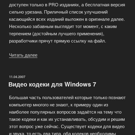
доступен только в PRO изданиях, а бесплатная версия
сильно урезана. Приличный список улучшений
касающийся всех изданий выложен в оригинале далее.
Несколько забавным выглядит тот момент, с каким
терпением (достойным лучшего применения),
разработчики прячут прямую ссылку на файл.
Читать далее
«Популярный
медиаплеер
BSPlayer
2.28»
ОПУБЛИКОВАНО
11.04.2007
Видео кодеки для Windows 7
Большая часть пользователей которые только познают
компьютер многого не знают, к примеру один из
наиболее популярных вопросов задаётся на тему что
такое кодеки и как их устанавливать, обсудим и решим
этот вопрос уже сейчас. Существует кодеки для видео
и звука, то есть два типа, оба кодеков необходимы