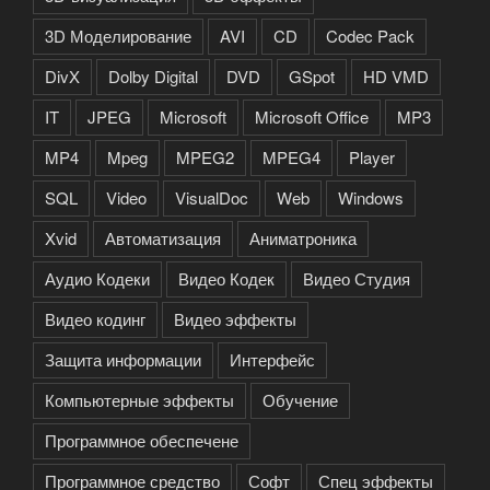
3D Моделирование
AVI
CD
Codec Pack
DivX
Dolby Digital
DVD
GSpot
HD VMD
IT
JPEG
Microsoft
Microsoft Office
MP3
MP4
Mpeg
MPEG2
MPEG4
Player
SQL
Video
VisualDoc
Web
Windows
Xvid
Автоматизация
Аниматроника
Аудио Кодеки
Видео Кодек
Видео Студия
Видео кодинг
Видео эффекты
Защита информации
Интерфейс
Компьютерные эффекты
Обучение
Программное обеспечене
Программное средство
Софт
Спец эффекты