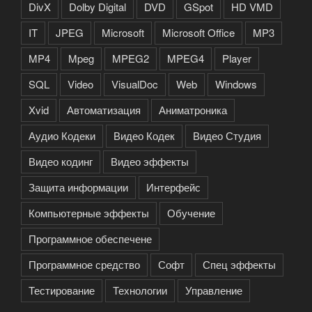
DivX
Dolby Digital
DVD
GSpot
HD VMD
IT
JPEG
Microsoft
Microsoft Office
MP3
MP4
Mpeg
MPEG2
MPEG4
Player
SQL
Video
VisualDoc
Web
Windows
Xvid
Автоматизация
Аниматроника
Аудио Кодеки
Видео Кодек
Видео Студия
Видео кодинг
Видео эффекты
Защита информации
Интерфейс
Компьютерные эффекты
Обучение
Программное обеспечене
Программное средство
Софт
Спец эффекты
Тестирование
Технологии
Управление