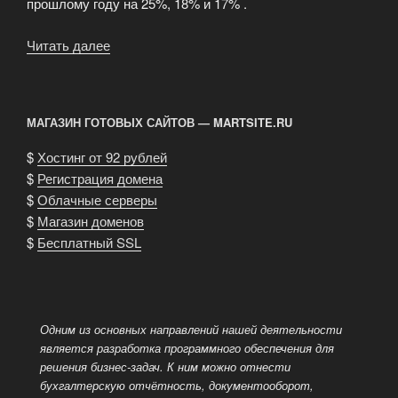
прошлому году на 25%, 18% и 17% .
Читать далее
«Microsoft
довольна
итогами
работы
МАГАЗИН ГОТОВЫХ САЙТОВ — MARTSITE.RU
в
первом
$
Хостинг от 92 рублей
квартале»
$
Регистрация домена
$
Облачные серверы
$
Магазин доменов
$
Бесплатный SSL
Одним из основных направлений нашей деятельности
является разработка программного обеспечения для
решения бизнес-задач. К ним можно отнести
бухгалтерскую отчётность, документооборот,