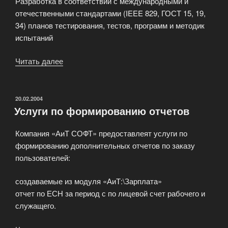
Разработка в соответствии с международными и
отечественными стандартами (IEEE 829, ГОСТ 15, 19,
34) планов тестирования, тестов, программ и методик
испытаний
Читать далее
«Центр
тестирования
компании
АйТи»
ОПУБЛИКОВАНО
20.02.2004
Услуги по формированию отчетов
Компания «АиТ СОФТ» предоставлеят услуги по
формированию дополнительных отчетов по заказу
пользователей:
создаваемые из модуля «АиТ:\Зарплата»
отчет по ЕСН за период с по лицевой счет рабочего и
служащего.