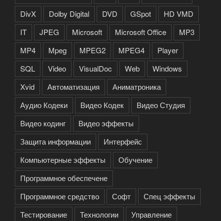
DivX
Dolby Digital
DVD
GSpot
HD VMD
IT
JPEG
Microsoft
Microsoft Office
MP3
MP4
Mpeg
MPEG2
MPEG4
Player
SQL
Video
VisualDoc
Web
Windows
Xvid
Автоматизация
Аниматроника
Аудио Кодеки
Видео Кодек
Видео Студия
Видео кодинг
Видео эффекты
Защита информации
Интерфейс
Компьютерные эффекты
Обучение
Программное обеспечене
Программное средство
Софт
Спец эффекты
Тестирование
Технологии
Управление