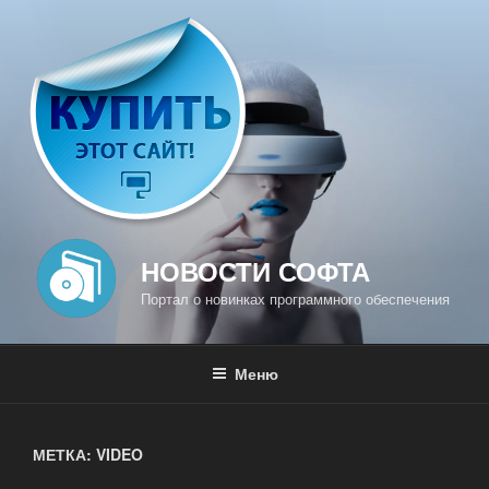
Перейти
к
содержимому
НОВОСТИ СОФТА
Портал о новинках программного обеспечения
Меню
МЕТКА: VIDEO