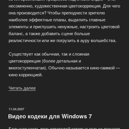
несомненно, художественная цветокоррекция. Для чего
она производится? Чтобы преподнести зрителю
наиболее эффектные планы, выделить главные
элементы и приглушить ненужные, настроить цветовой
баланс, а также добавить сцене больше
реалистичности или же погрузить в ауру волшебства.
Существует как обычная, так и сложная
цветокоррекция (более детальная и
многоступенчатая). Обычно называется кино-гаммой —
кино коррекцией.
Читать далее
«Художественная
цветокоррекция.
Креативный
взгляд
ОПУБЛИКОВАНО
11.04.2007
Видео кодеки для Windows 7
на
Ваше
Большая часть пользователей которые только познают