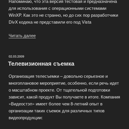
Напоминаю, что эта версия тестовая и предназначена
для использования с операционными системами
WinXP. Как это не странно, но до сих пор разработчики
DivX кодека не представили его под Vista
Читать далее
«Видео
кодек
DivX
6.7.0
ОПУБЛИКОВАНО
02.03.2009
Телевизионная съемка
Beta
1»
Организация телесъемки – довольно серьезное и
многоплановое мероприятие, особенно, если речь идет
о масштабном проекте. От тщательной подготовки
зависит, какой продукт Вы получаете в итоге. Компания
«Видеостэп» имеет более чем 8-летний опыт в
организации таких съемок для различных типов
видеопродукции: