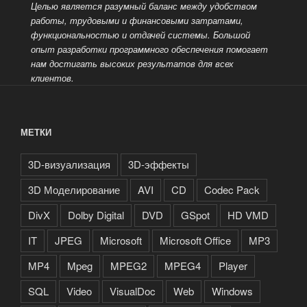
Целью является разумный баланс между удобством
работы, трудовыми и финансовыми затратами,
функциональностью и отдачей системы. Большой
опыт разработки
программного обеспечения помогает
нам достигать высоких результатов для всех
клиентов.
МЕТКИ
3D-визуализация
3D-эффекты
3D Моделирование
AVI
CD
Codec Pack
DivX
Dolby Digital
DVD
GSpot
HD VMD
IT
JPEG
Microsoft
Microsoft Office
MP3
MP4
Mpeg
MPEG2
MPEG4
Player
SQL
Video
VisualDoc
Web
Windows