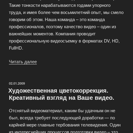
Такие тонкости нарабатываются годами упорного
труда, и имея более чем восьмилетний опыт, мы смело
говорим об этом. Наша команда – это команда
профессионалов, поэтому качество видео – один из
важнейших моментов. Компания проводит
профессиональную видеосъемку в форматах DV, HD,
FullHD.
Читать далее
«Профессиональная
съемка,
видеосъемка
недорого»
ОПУБЛИКОВАНО
02.01.2009
Художественная цветокоррекция.
Креативный взгляд на Ваше видео.
Отснятый видеоматериал, каким бы удачным он не
был, всегда требует последующей доработки — по
карйней мере главные тербования телевидения. Один
из интереснейших процессов подготовки видео – это,