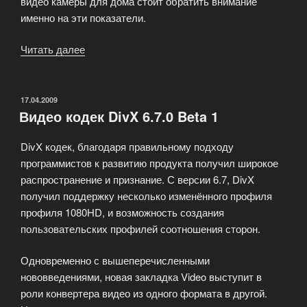
видео камеры для дома стоит обратить внимание
именно на эти показатели.
Читать далее
«Шумы
матрицы
или
как
ОПУБЛИКОВАНО
17.04.2009
Видео кодек DivX 6.7.0 Beta 1
выбрать
видеокамеру?»
DivX кодек, благодаря правильному подходу
программистов к развитию продукта получил широкое
распространение и признание. С версии 6.7, DivX
получил поддержку несколько изменённого профиля
профиля 1080HD, и возможность создания
пользовательских профилей соотношения сторон.
Одновременно с вышеперечисленными
нововведениями, новая закладка Video выступит в
роли конвертера видео из одного формата в другой.