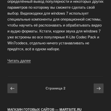
определённый вывод популярности и некоторых других
параметров по которому вы сможете сделать свой
выбор. Видеокодеки для windows 7 использует
специальные компоненты для операционной системы,
чтобы научить её распознавать и обрабатывать видео
и аудио форматы. Кстати, кодеки звука для windows 7
уже встроены во все популярные K-Lite Codec Pack и
Win7codecs, отдельно ничего устанавливать не
придётся, всё в одном наборе.
Читать далее
«Видео
кодеки
для
Windows
7»
Навигация
Предыдущая
Сле
Страница
2
по
страница
стра
записям
МАГАЗИН ГОТОВЫХ САЙТОВ — MARTSITE.RU