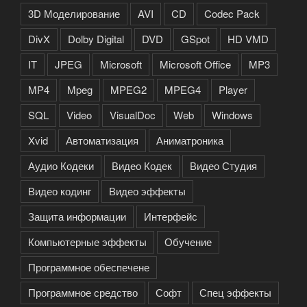
3D Моделирование
AVI
CD
Codec Pack
DivX
Dolby Digital
DVD
GSpot
HD VMD
IT
JPEG
Microsoft
Microsoft Office
MP3
MP4
Mpeg
MPEG2
MPEG4
Player
SQL
Video
VisualDoc
Web
Windows
Xvid
Автоматизация
Аниматроника
Аудио Кодеки
Видео Кодек
Видео Студия
Видео кодинг
Видео эффекты
Защита информации
Интерфейс
Компьютерные эффекты
Обучение
Программное обеспечене
Программное средство
Софт
Спец эффекты