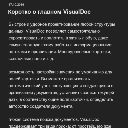
может
ОПУБЛИКОВАНО
17.10.2016
Коротко о главном VisualDoc
быть
полезна
Быстрое и удобное проектирование любой структуры
система
данных. VisualDoc позволяет самостоятельно
VisualDoc?»
спроектировать и воплотить в жизнь любую, даже
самую сложную схему работы с информационными
потоками в организации. Многоуровневые карточки,
ссылочные поля и т. д.
возможность настройки значения по умолчанию для
полей карточки. Вы можете организовать
автоматический учет поступающих и создающихся в
организации документов, установить запись текущей
даты в соответствующие поля карточки, определить
авторство создателя документа.
гибкая система поиска документов. VisualDoc
поддерживает три вида поиска: от простейшего (где