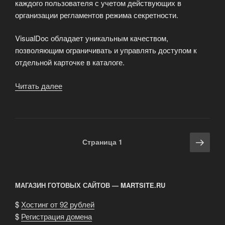
каждого пользователя с учетом действующих в
организации регламентов режима секретности.
VisualDoc обладает уникальным качеством,
позволяющим ограничивать и управлять доступом к
отдельной карточке в каталоге.
Читать далее
«Защита
информации
в
VisualDoc»
Навигация
Сле
Страница
1
по
стра
записям
МАГАЗИН ГОТОВЫХ САЙТОВ — MARTSITE.RU
$
Хостинг от 92 рублей
$
Регистрация домена