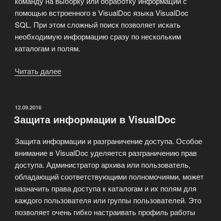
команду на выборку или обработку информации с
помощью встроенного в VisualDoc языка VisualDoc
SQL. При этом сложный поиск позволяет искать
необходимую информацию сразу по нескольким
каталогам и полям.
Читать далее
«Навигация
VisualDoc»
ОПУБЛИКОВАНО
12.09.2016
Защита информации в VisualDoc
Защита информации и разграничение доступа. Особое
внимание в VisualDoc уделяется разграничению прав
доступа. Администратор архива или пользователь,
обладающий соответствующими полномочиями, может
назначить права доступа к каталогам и их полям для
каждого пользователя или группы пользователей. Это
позволяет очень гибко настраивать профиль работы