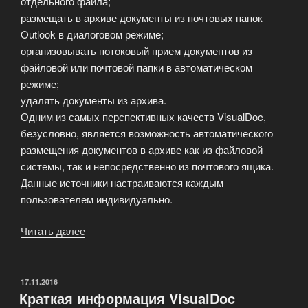
отдельного файла;
размещать в архиве документы из почтовых папок
Outlook в диалоговом режиме;
организовывать потоковый прием документов из
файловой или почтовой папки в автоматическом
режиме;
удалять документы из архива.
Одним из самых перспективных качеств VisualDoc,
безусловно, является возможность автоматического
размещения документов в архиве как из файловой
системы, так и непосредственно из почтового ящика.
Данные источники настраиваются каждым
пользователем индивидуально.
Читать далее
«Работа
с
документами
в
ОПУБЛИКОВАНО
17.11.2016
Краткая информация VisualDoc
VisualDoc»