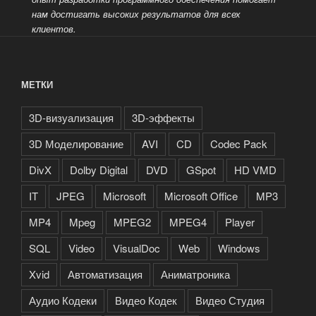
нам достигать высоких результатов для всех
клиентов.
МЕТКИ
3D-визуализация
3D-эффекты
3D Моделирование
AVI
CD
Codec Pack
DivX
Dolby Digital
DVD
GSpot
HD VMD
IT
JPEG
Microsoft
Microsoft Office
MP3
MP4
Mpeg
MPEG2
MPEG4
Player
SQL
Video
VisualDoc
Web
Windows
Xvid
Автоматизация
Аниматроника
Аудио Кодеки
Видео Кодек
Видео Студия