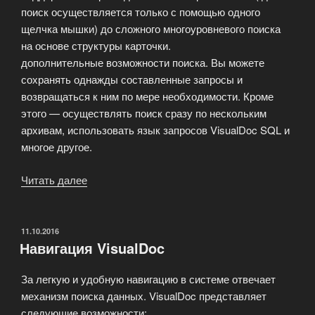
поиск осуществляется только с помощью одного
щелчка мышки) до сложного многоуровневого поиска
на основе структуры карточки.
дополнительные возможности поиска. Вы можете
сохранять однажды составленные запросы и
возвращаться к ним по мере необходимости. Кроме
этого — осуществлять поиск сразу по нескольким
архивам, использовать язык запросов VisualDoc SQL и
многое другое.
Читать далее
«Коротко
о
главном
VisualDoc»
ОПУБЛИКОВАНО
11.10.2016
Навигация VisualDoc
За легкую и удобную навигацию в системе отвечает
механизм поиска данных. VisualDoc представляет
следующие возможности: