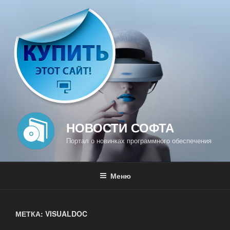
Перейти
к
содержимому
НОВОСТИ СОФТА
Портал о новинках программного обеспечения
Меню
МЕТКА: VISUALDOC