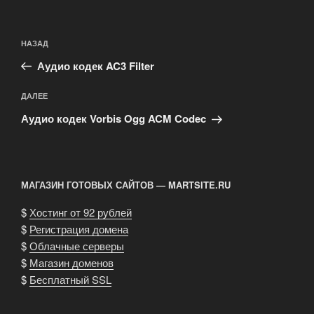
Навигация
Предыдущая
НАЗАД
по
запись:
записям
Аудио кодек AC3 Filter
Следующая
ДАЛЕЕ
запись
Аудио кодек Vorbis Ogg ACM Codec
МАГАЗИН ГОТОВЫХ САЙТОВ — MARTSITE.RU
$
Хостинг от 92 рублей
$
Регистрация домена
$
Облачные серверы
$
Магазин доменов
$
Бесплатный SSL