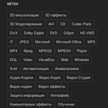
МЕТКИ
3D-визуализация
3D-эффекты
3D Моделирование
AVI
CD
Codec Pack
DivX
Dolby Digital
DVD
GSpot
HD VMD
IT
JPEG
Microsoft
Microsoft Office
MP3
MP4
Mpeg
MPEG2
MPEG4
Player
SQL
Video
VisualDoc
Web
Windows
Xvid
Автоматизация
Аниматроника
Аудио Кодеки
Видео Кодек
Видео Студия
Видео кодинг
Видео эффекты
Защита информации
Интерфейс
Компьютерные эффекты
Обучение